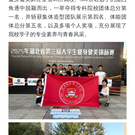
角逐中脱颖而出，一举夺得专科院校团体总分第
一名，并斩获集体造型团队展示第四名、体能团
体总分第五名，以及多项个人奖项，充分展现了
我校学子的专业素养与青春风采。