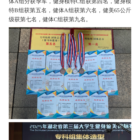
体A组分获季军，健身模特C组获第四名，健身模
特B组获第五名，健体A组获第六名，健美65公斤
级获第七名，健体C组获第九名。